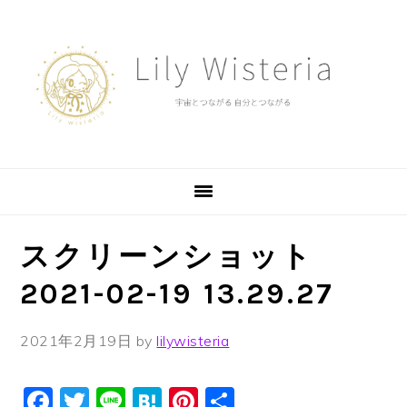
Skip
Skip
Skip
to
to
to
primary
main
footer
navigation
content
スクリーンショット
2021-02-19 13.29.27
2021年2月19日
by
lilywisteria
Facebook
Twitter
Line
Hatena
Pinterest
共