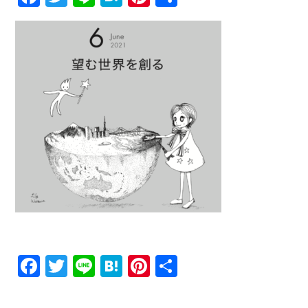
有
Facebook
Twitter
Line
Hatena
Pinterest
共
有