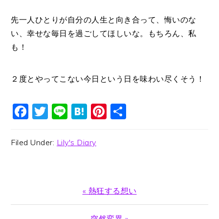
先一人ひとりが自分の人生と向き合って、悔いのな
い、幸せな毎日を過ごしてほしいな。もちろん、私
も！
２度とやってこない今日という日を味わい尽くそう！
Facebook
Twitter
Line
Hatena
Pinterest
共
有
Filed Under:
Lily's Diary
Previous
« 熱狂する想い
Post:
Next
突然変異 »