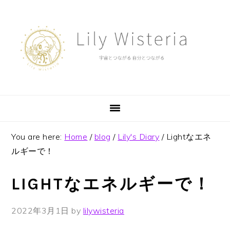
Skip
Skip
Skip
to
to
to
primary
main
footer
navigation
content
You are here:
Home
/
blog
/
Lily's Diary
/
Lightなエネ
ルギーで！
LIGHTなエネルギーで！
2022年3月1日
by
lilywisteria