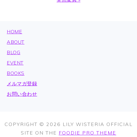
Post:
FOOTER
HOME
ABOUT
BLOG
EVENT
BOOKS
メルマガ登録
お問い合わせ
COPYRIGHT © 2026 LILY WISTERIA OFFICIAL
SITE ON THE
FOODIE PRO THEME