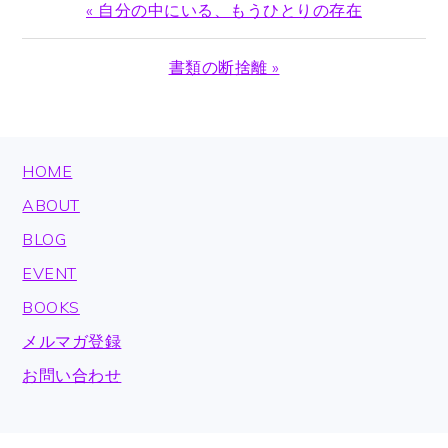
Previous
« 自分の中にいる、もうひとりの存在
Post:
Next
書類の断捨離 »
Post:
FOOTER
HOME
ABOUT
BLOG
EVENT
BOOKS
メルマガ登録
お問い合わせ