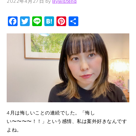
2022年4月27日
by
lilywisteria
Facebook
Twitter
Line
Hatena
Pinterest
共
有
4月は悔しいことの連続でした。「悔し
い〜〜〜〜！！」という感情、私は案外好きなんです
よね。