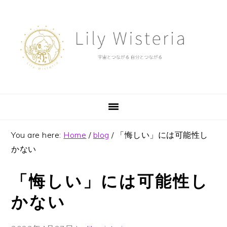
Skip
Skip
Skip
to
to
to
primary
main
footer
navigation
content
You are here:
Home
/
blog
/
「悔しい」には可能性し
かない
「悔しい」には可能性し
かない