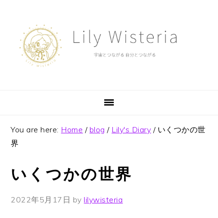
Skip
Skip
Skip
to
to
to
primary
main
footer
navigation
content
You are here:
Home
/
blog
/
Lily's Diary
/
いくつかの世
界
いくつかの世界
2022年5月17日
by
lilywisteria