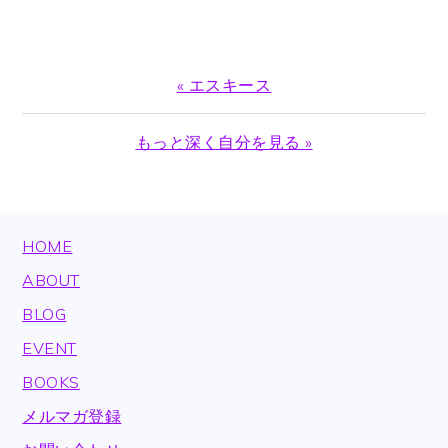
Previous
« エスキース
Post:
Next
もっと深く自分を見る »
Post:
FOOTER
HOME
ABOUT
BLOG
EVENT
BOOKS
メルマガ登録