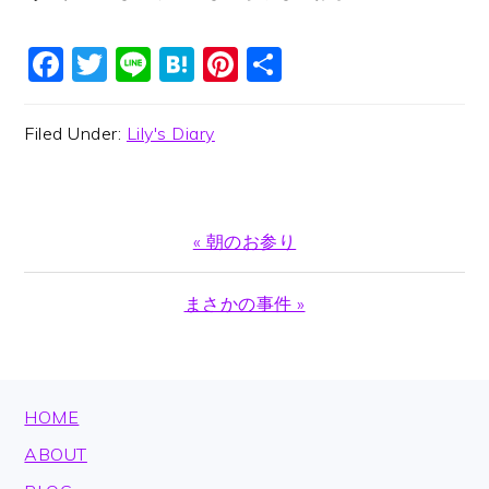
Facebook
Twitter
Line
Hatena
Pinterest
共
有
Filed Under:
Lily's Diary
Previous
« 朝のお参り
Post:
Next
まさかの事件 »
Post:
FOOTER
HOME
ABOUT