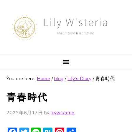
Skip
Skip
Skip
to
to
to
primary
main
footer
navigation
content
You are here:
Home
/
blog
/
Lily's Diary
/
青春時代
青春時代
2023年6月17日
by
lilywisteria