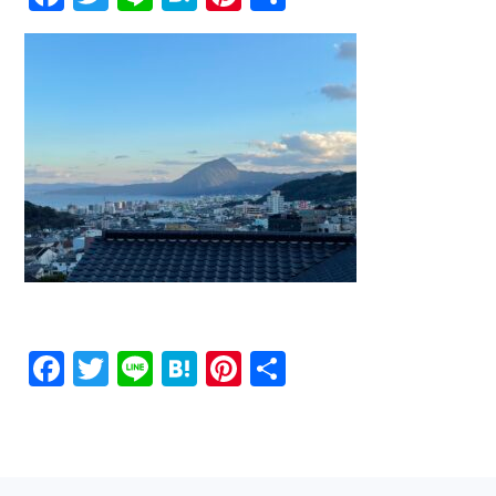
有
Facebook
Twitter
Line
Hatena
Pinterest
共
有