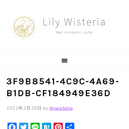
Skip
Skip
Skip
to
to
to
primary
main
footer
navigation
content
3F9B8541-4C9C-4A69-
B1DB-CF184949E36D
2022年2月20日
by
lilywisteria
Facebook
Twitter
Line
Hatena
Pinterest
共