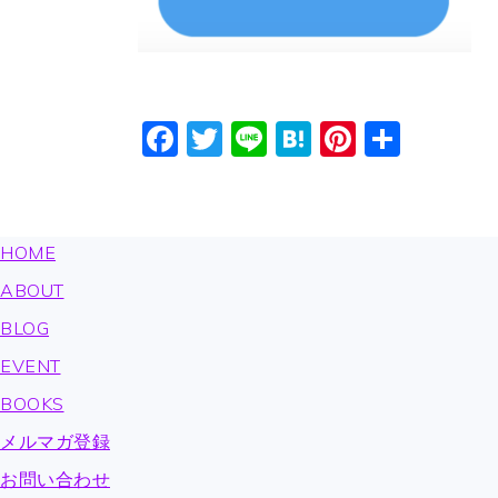
Facebook
Twitter
Line
Hatena
Pinteres
共
有
FOOTER
HOME
ABOUT
BLOG
EVENT
BOOKS
メルマガ登録
お問い合わせ