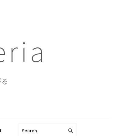
T
Search