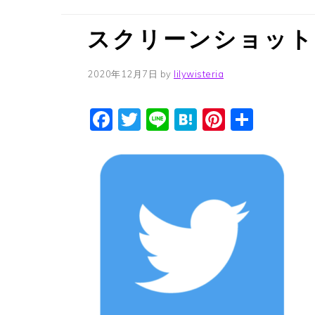
スクリーンショット-201
2020年12月7日
by
lilywisteria
Facebook
Twitter
Line
Hatena
Pinteres
共
有