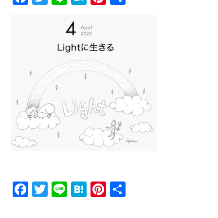
有
Facebook
Twitter
Line
Hatena
Pinterest
共
有