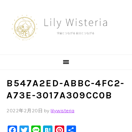
Skip
Skip
Skip
to
to
to
primary
main
footer
navigation
content
B547A2ED-ABBC-4FC2-
A73E-3017A309CC0B
2022年2月20日
by
lilywisteria
Facebook
Twitter
Line
Hatena
Pinterest
共