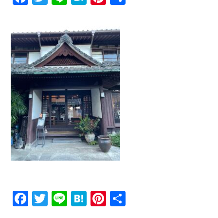
有
Facebook
Twitter
Line
Hatena
Pinterest
共
有