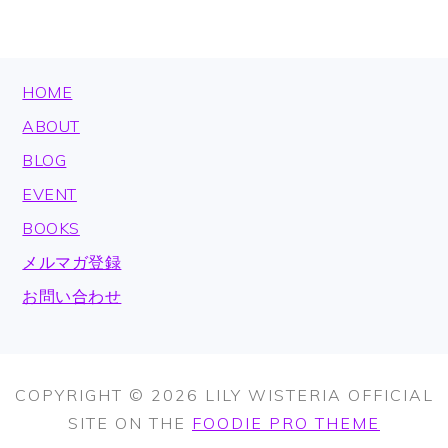
FOOTER
HOME
ABOUT
BLOG
EVENT
BOOKS
メルマガ登録
お問い合わせ
COPYRIGHT © 2026 LILY WISTERIA OFFICIAL
SITE ON THE
FOODIE PRO THEME