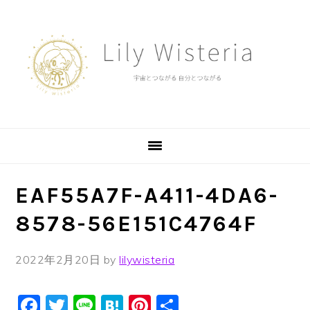
Skip
Skip
Skip
to
to
to
primary
main
footer
navigation
content
EAF55A7F-A411-4DA6-
8578-56E151C4764F
2022年2月20日
by
lilywisteria
Facebook
Twitter
Line
Hatena
Pinterest
共