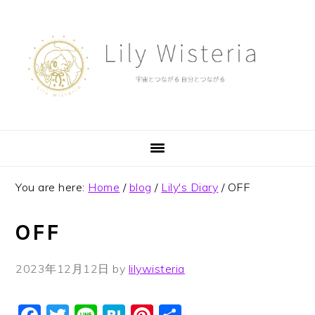
Skip
Skip
Skip
to
to
to
primary
main
footer
navigation
content
You are here:
Home
/
blog
/
Lily's Diary
/
OFF
OFF
2023年12月12日
by
lilywisteria