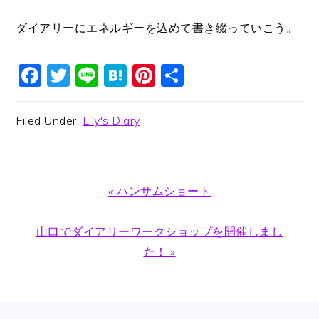
ダイアリーにエネルギーを込めて書き綴っていこう。
Facebook
Twitter
Line
Hatena
Pinterest
共
有
Filed Under:
Lily's Diary
Previous
« ハンサムショート
Post:
Next
山口でダイアリーワークショップを開催しまし
Post:
た！ »