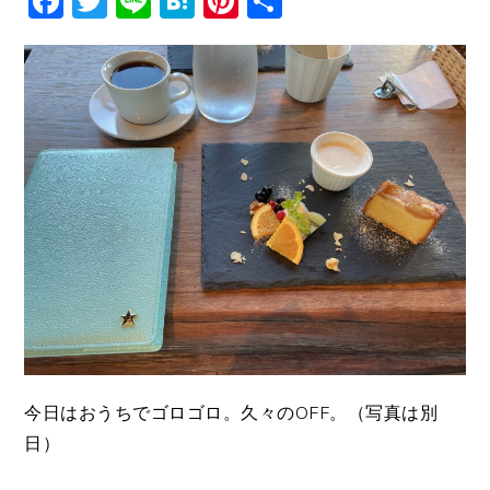
Facebook
Twitter
Line
Hatena
Pinterest
共
有
今日はおうちでゴロゴロ。久々のOFF。（写真は別
日）