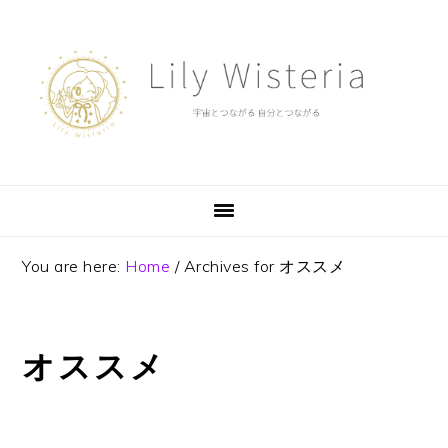
Skip
Skip
Skip
to
to
to
primary
main
footer
navigation
content
You are here:
Home
/
Archives for オススメ
オススメ