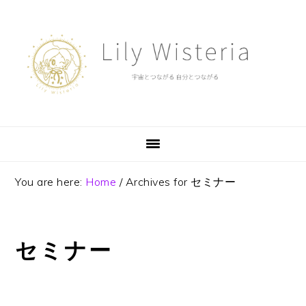
Skip
Skip
Skip
to
to
to
primary
main
footer
navigation
content
You are here:
Home
/
Archives for セミナー
セミナー