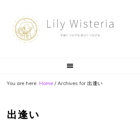
Skip
Skip
Skip
to
to
to
primary
main
footer
navigation
content
You are here:
Home
/
Archives for 出逢い
出逢い