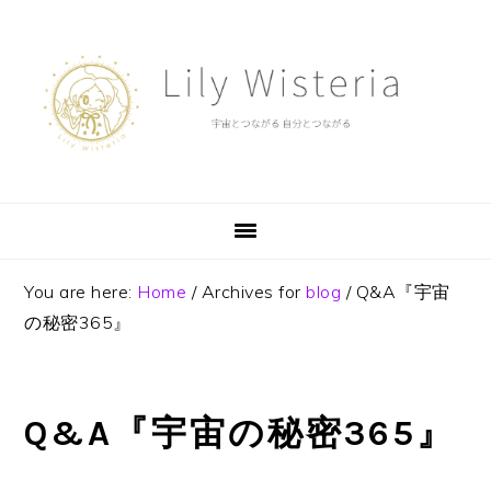
Skip
Skip
Skip
to
to
to
primary
main
footer
navigation
content
You are here:
Home
/
Archives for
blog
/
Q&A『宇宙
の秘密365』
Q&A『宇宙の秘密365』