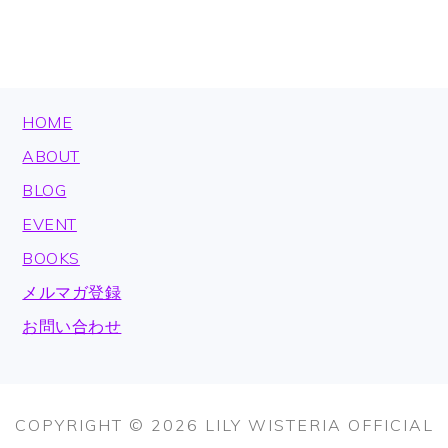
FOOTER
HOME
ABOUT
BLOG
EVENT
BOOKS
メルマガ登録
お問い合わせ
COPYRIGHT © 2026 LILY WISTERIA OFFICIAL