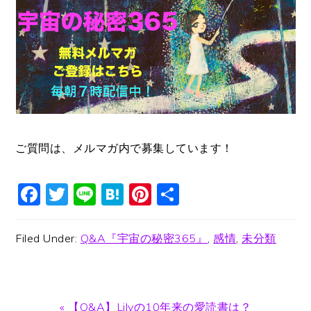
ご質問は、メルマガ内で募集しています！
Facebook
Twitter
Line
Hatena
Pinterest
共
有
Filed Under:
Q&A『宇宙の秘密365』
,
感情
,
未分類
Previous
« 【Q&A】Lilyの10年来の愛読書は？