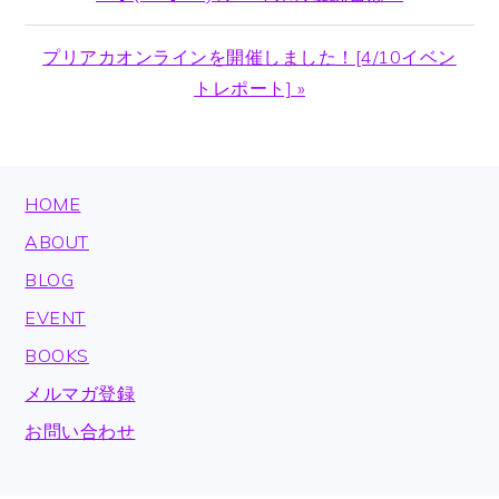
Post:
Next
プリアカオンラインを開催しました！[4/10イベン
Post:
トレポート] »
FOOTER
HOME
ABOUT
BLOG
EVENT
BOOKS
メルマガ登録
お問い合わせ